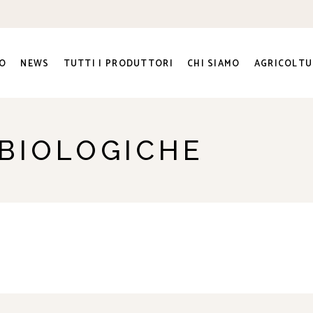
O
NEWS
TUTTI I PRODUTTORI
CHI SIAMO
AGRICOLTU
ra e
BIOLOGICHE
ato Sociale
ri
genti
to e
na