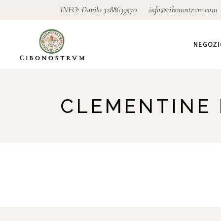
INFO: Danilo
3288639570
info@cibonostrvm.com
NEGOZI
Agricoltu
CLEMENTINE 
Artigian
Alimenta
Ecodeter
Giardino
Pagamen
conseg