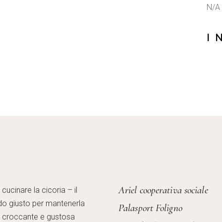
N/A
I 
Ariel cooperativa sociale
ucinare la cicoria – il
o giusto per mantenerla
Palasport Foligno
, croccante e gustosa