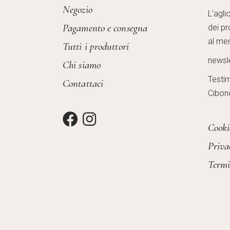
Negozio
L’agli
Pagamento e consegna
dei pr
al mer
Tutti i produttori
newsl
Chi siamo
Testi
Contattaci
Cibon
Cooki
Priva
Termi