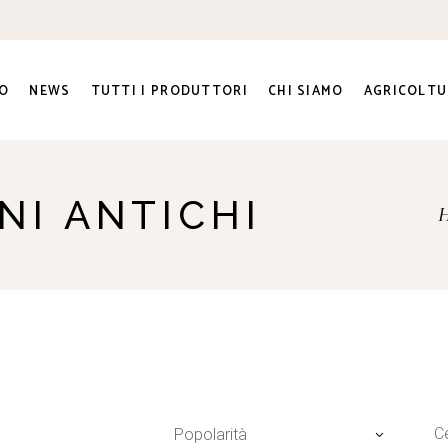
O
NEWS
TUTTI I PRODUTTORI
CHI SIAMO
AGRICOLTU
ra e
NI ANTICHI
ato Sociale
ri
genti
to e
na
C
Popolarità