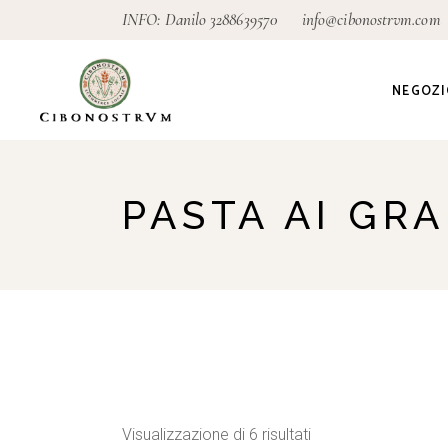
Skip
INFO: Danilo
3288639570
info@cibonostrvm.com
to
the
content
NEGOZI
Agricoltu
PASTA AI GRA
Artigian
Alimenta
Ecodeter
Giardino
Pagamen
conseg
Popolarità
Visualizzazione di 6 risultati