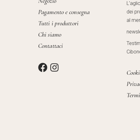
Negozio
L’agli
Pagamento e consegna
dei pr
al mer
Tutti i produttori
newsl
Chi siamo
Testi
Contattaci
Cibon
Cooki
Priva
Termi