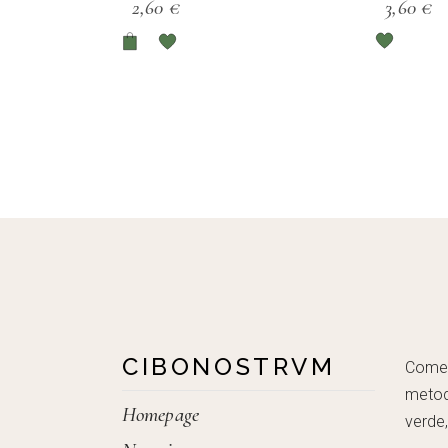
2,60
€
3,60
€
CIBONOSTRVM
Come c
metod
Homepage
verde