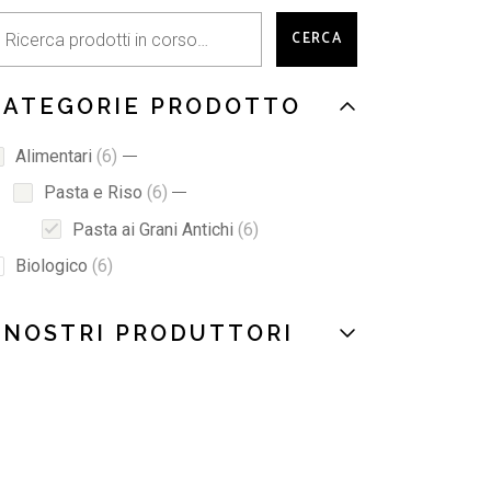
CERCA
CATEGORIE PRODOTTO
6
Alimentari
6
products
6
Pasta e Riso
6
products
6
Pasta ai Grani Antichi
6
products
6
Biologico
6
products
I NOSTRI PRODUTTORI