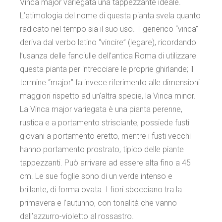
Vinca major variegata una tappezzante ideale.
L’etimologia del nome di questa pianta svela quanto
radicato nel tempo sia il suo uso. Il generico “vinca”
deriva dal verbo latino “vincire” (legare), ricordando
l’usanza delle fanciulle dell’antica Roma di utilizzare
questa pianta per intrecciare le proprie ghirlande; il
termine “major” fa invece riferimento alle dimensioni
maggiori rispetto ad un’altra specie, la Vinca minor.
La Vinca major variegata è una pianta perenne,
rustica e a portamento strisciante; possiede fusti
giovani a portamento eretto, mentre i fusti vecchi
hanno portamento prostrato, tipico delle piante
tappezzanti. Può arrivare ad essere alta fino a 45
cm. Le sue foglie sono di un verde intenso e
brillante, di forma ovata. I fiori sbocciano tra la
primavera e l’autunno, con tonalità che vanno
dall’azzurro-violetto al rossastro.