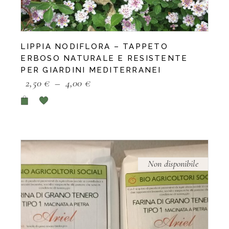
LIPPIA NODIFLORA – TAPPETO
ERBOSO NATURALE E RESISTENTE
PER GIARDINI MEDITERRANEI
2,50
€
–
4,00
€
Questo
prodotto
ha
più
varianti.
Le
opzioni
possono
Non disponibile
essere
scelte
nella
pagina
del
prodotto