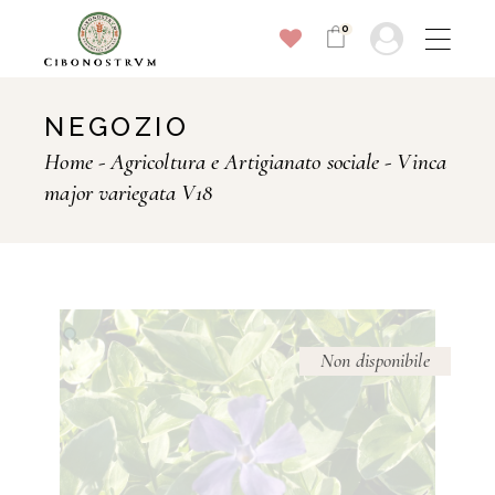
Skip
to
0
the
content
NEGOZIO
Home
Agricoltura e Artigianato sociale
Vinca
major variegata V18
Non disponibile