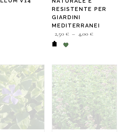
LLUM V14
NATURALE E
RESISTENTE PER
GIARDINI
MEDITERRANEI
2,50
€
–
4,00
€