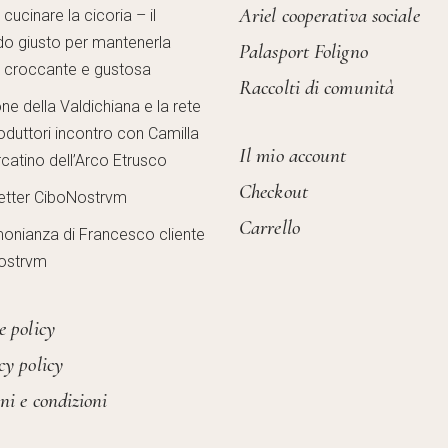
Ariel cooperativa sociale
ucinare la cicoria – il
o giusto per mantenerla
Palasport Foligno
, croccante e gustosa
Raccolti di comunità
one della Valdichiana e la rete
oduttori incontro con Camilla
Il mio account
catino dell’Arco Etrusco
Checkout
etter CiboNostrvm
Carrello
monianza di Francesco cliente
ostrvm
e policy
cy policy
ni e condizioni