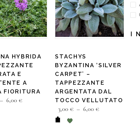
I 
NA HYBRIDA
STACHYS
PEZZANTE
BYZANTINA ‘SILVER
RATA E
CARPET’ –
TENTE A
TAPPEZZANTE
 FIORITURA
ARGENTATA DAL
–
6,00
€
TOCCO VELLUTATO
3,00
€
–
6,00
€