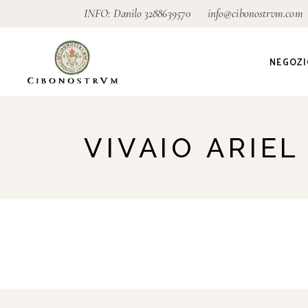
INFO: Danilo
3288639570
info@cibonostrvm.com
NEGOZI
Agricoltu
VIVAIO ARIEL
Artigian
Alimenta
Ecodeter
Giardino
Pagamen
conseg