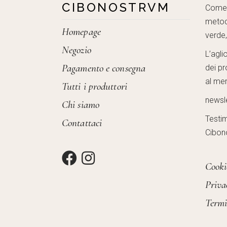
CIBONOSTRVM
Come c
metod
Homepage
verde
Negozio
L’agli
Pagamento e consegna
dei pr
al mer
Tutti i produttori
newsl
Chi siamo
Testi
Contattaci
Cibon
Cooki
Priva
Termi