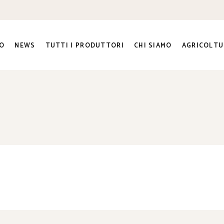
O
NEWS
TUTTI I PRODUTTORI
CHI SIAMO
AGRICOLTU
ra e
ato Sociale
ri
genti
to e
na