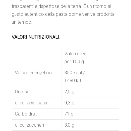
trasparenti e rispettose della terra. È un ritorno al
gusto autentico della pasta come veniva prodotta
un tempo.
VALORI NUTRIZIONALI:
Valori medi
per 100 g
Valore energetico
350 kcal /
1480 kJ
Grassi
2,0 g
di cui acidi saturi
0,3 g
Carboidrati
71 g
di cui zuccheri
3,0 g