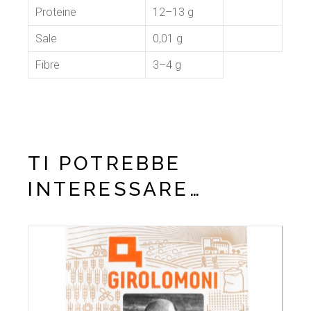
Proteine
12–13 g
Sale
0,01 g
Fibre
3–4 g
TI POTREBBE
INTERESSARE…