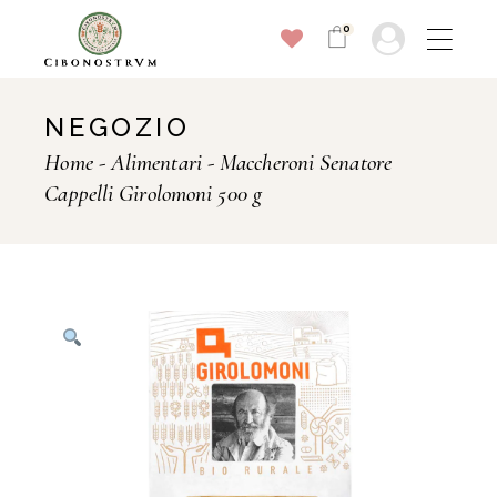
Skip
to
0
the
content
NEGOZIO
Home
Alimentari
Maccheroni Senatore
Cappelli Girolomoni 500 g