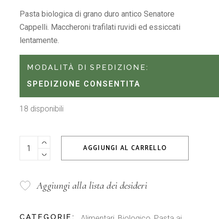
Pasta biologica di grano duro antico Senatore
Cappelli. Maccheroni trafilati ruvidi ed essiccati
lentamente.
MODALITÀ DI SPEDIZIONE:
SPEDIZIONE CONSENTITA
18 disponibili
Maccheroni Senatore Cappelli Girolomoni 500 g quantity
AGGIUNGI AL CARRELLO
Aggiungi alla lista dei desideri
CATEGORIE:
Alimentari
,
Biologico
,
Pasta ai