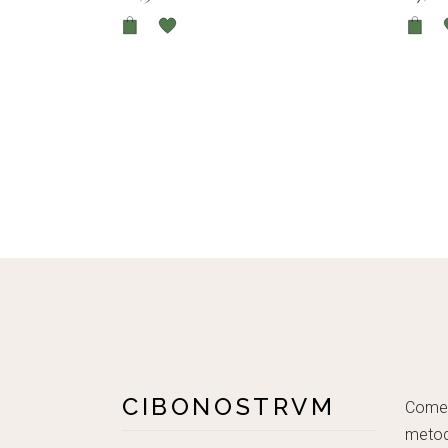
CIBONOSTRVM
Come c
metod