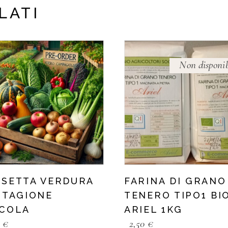
LATI
Non disponib
SSETTA VERDURA
FARINA DI GRANO
STAGIONE
TENERO TIPO1 BI
CCOLA
ARIEL 1KG
0
€
2,50
€