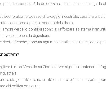
ue per la
bassa acidità
, la dolcezza naturale e una buccia gialla c
ubiscono alcun processo di lavaggio industriale, ceratura o lucid
 autentico, come appena raccolto dall’albero.
i, i limoni Verdello contribuiscono a: rafforzare il sistema immunit
dativo, sostenere la digestione
 e ricette fresche, sono un agrume versatile e salutare, ideale per
bonostrvm?
liere i limoni Verdello su Cibonostrvm significa sostenere un’ag
ndustriale.
ano la stagionalità e la naturalità del frutto: più nutrienti, più sa
zare chi coltiva con cura.