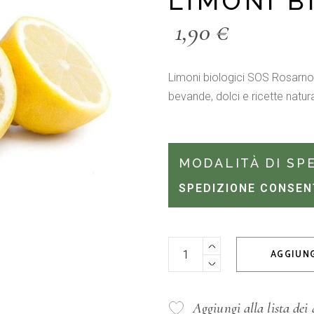
LIMONI B
1,90
€
Limoni biologici SOS Rosarno,
bevande, dolci e ricette natura
MODALITÀ DI SP
SPEDIZIONE CONSEN
Limoni Bio 500gr. quantity
AGGIUNG
Aggiungi alla lista dei 