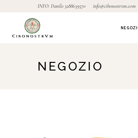
Skip
INFO: Danilo
3288639570
info@cibonostrvm.com
to
the
content
NEGOZI
Agricoltu
NEGOZIO
Artigian
Alimenta
Ecodeter
Giardino
Pagamen
conseg