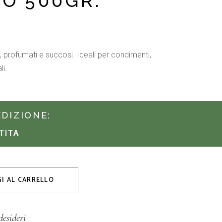
IO 500GR.
 profumati e succosi. Ideali per condimenti,
li.
EDIZIONE:
TITA
I AL CARRELLO
desideri