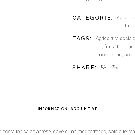
CATEGORIE:
Agricolt
Frutta
TAGS:
Agricoltura social
bio
,
frutta biologic
limoni italiani
,
sos 
Fb.
Tw.
SHARE:
INFORMAZIONI AGGIUNTIVE
la costa ionica calabrese, dove clima mediterraneo, sole e terren