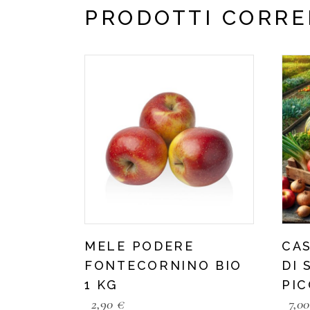
PRODOTTI CORRE
MELE PODERE
CA
FONTECORNINO BIO
DI 
1 KG
PI
2,90
€
7,0