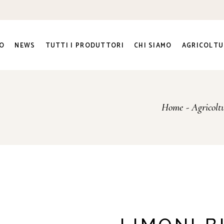
O
NEWS
TUTTI I PRODUTTORI
CHI SIAMO
AGRICOLTU
ra e
Home
Agricolt
ato Sociale
ri
genti
to e
na