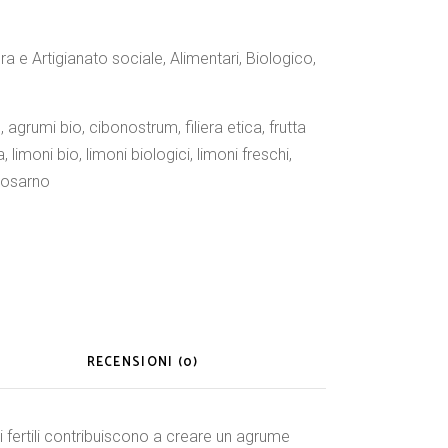
ura e Artigianato sociale
,
Alimentari
,
Biologico
,
e
,
agrumi bio
,
cibonostrum
,
filiera etica
,
frutta
a
,
limoni bio
,
limoni biologici
,
limoni freschi
,
rosarno
RECENSIONI (0)
i fertili contribuiscono a creare un agrume