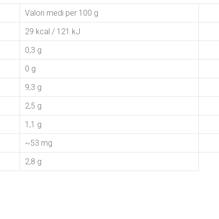
Valori medi per 100 g
29 kcal / 121 kJ
0,3 g
0 g
9,3 g
2,5 g
1,1 g
~53 mg
2,8 g