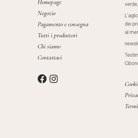
Homepage
verde
Negozio
L’agli
Pagamento e consegna
dei pr
al mer
Tutti i produttori
newsl
Chi siamo
Testi
Contattaci
Cibon
Cooki
Priva
Termi