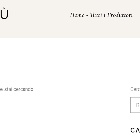
RÙ
Home
-
Tutti i Produttori
e stai cercando.
Cer
C