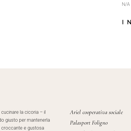
N/A
I 
Ariel cooperativa sociale
ucinare la cicoria – il
o giusto per mantenerla
Palasport Foligno
, croccante e gustosa