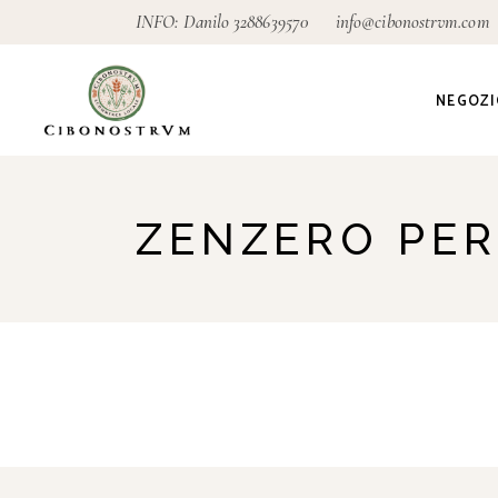
INFO: Danilo
3288639570
info@cibonostrvm.com
NEGOZI
Agricoltu
ZENZERO PE
Artigian
Alimenta
Ecodeter
Giardino
Pagamen
conseg