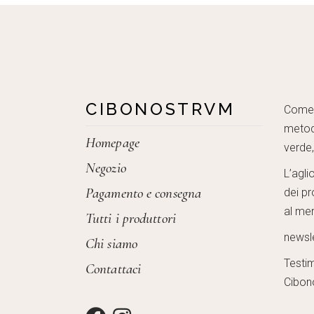
CIBONOSTRVM
Come c
metod
Homepage
verde
Negozio
L’agli
Pagamento e consegna
dei pr
al mer
Tutti i produttori
newsl
Chi siamo
Testi
Contattaci
Cibon