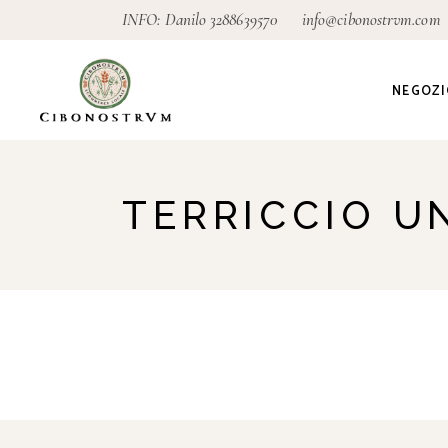
INFO: Danilo
3288639570
info@cibonostrvm.com
NEGOZI
Agricoltu
TERRICCIO U
Artigian
Alimenta
Ecodeter
Giardino
Pagamen
conseg