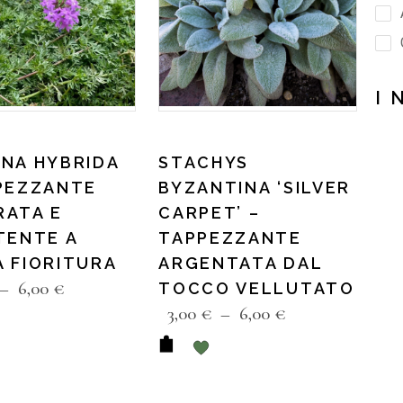
I 
NA HYBRIDA
STACHYS
PEZZANTE
BYZANTINA ‘SILVER
RATA E
CARPET’ –
TENTE A
TAPPEZZANTE
 FIORITURA
ARGENTATA DAL
–
6,00
€
TOCCO VELLUTATO
3,00
€
–
6,00
€