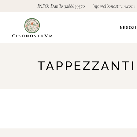
INFO: Danilo
3288639570
info@cibonostrvm.com
NEGOZI
Agricoltu
TAPPEZZANTI
Artigian
Alimenta
Ecodeter
Giardino
Pagamen
conseg