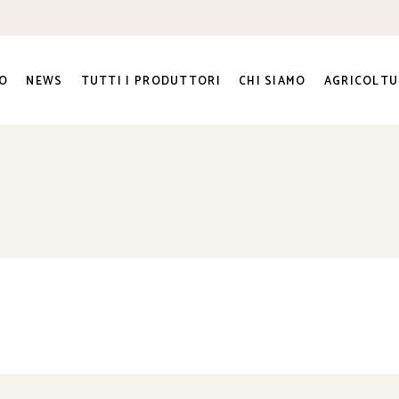
O
NEWS
TUTTI I PRODUTTORI
CHI SIAMO
AGRICOLTU
ra e
ato Sociale
ri
genti
to e
na