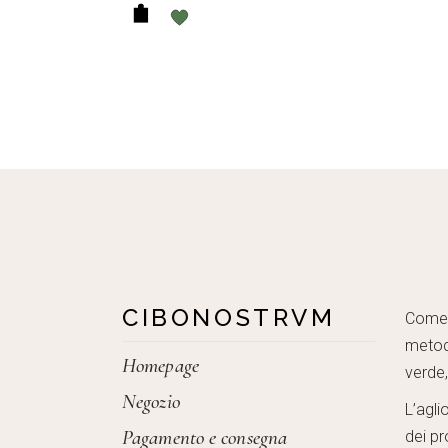
CIBONOSTRVM
Come c
metod
Homepage
verde
Negozio
L’agli
Pagamento e consegna
dei pr