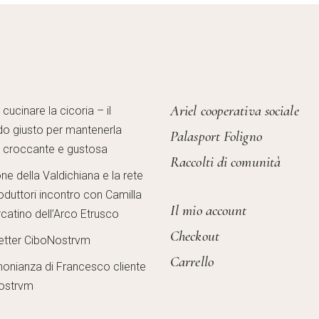
Ariel cooperativa sociale
ucinare la cicoria – il
o giusto per mantenerla
Palasport Foligno
, croccante e gustosa
Raccolti di comunità
one della Valdichiana e la rete
oduttori incontro con Camilla
Il mio account
catino dell’Arco Etrusco
Checkout
etter CiboNostrvm
Carrello
monianza di Francesco cliente
ostrvm