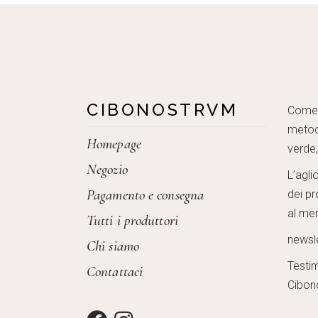
CIBONOSTRVM
Come c
metod
Homepage
verde
Negozio
L’agli
Pagamento e consegna
dei pr
al mer
Tutti i produttori
newsl
Chi siamo
Testi
Contattaci
Cibon