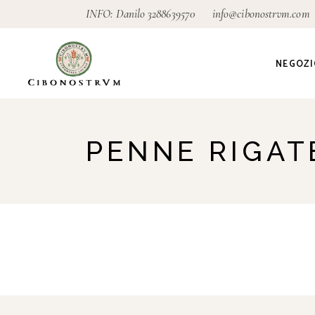
INFO: Danilo
3288639570
info@cibonostrvm.com
NEGOZI
Agricoltu
PENNE RIGAT
Artigian
Alimenta
Ecodeter
Giardino
Pagamen
conseg