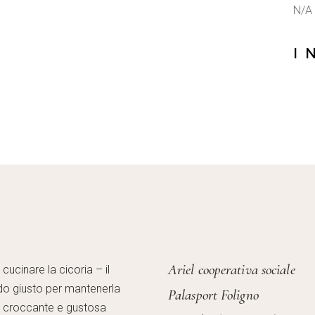
N/A
I 
Ariel cooperativa sociale
ucinare la cicoria – il
o giusto per mantenerla
Palasport Foligno
, croccante e gustosa