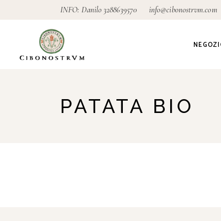
INFO: Danilo
3288639570
info@cibonostrvm.com
NEGOZI
Agricoltu
PATATA BIO
Artigian
Alimenta
Ecodeter
Giardino
Pagamen
conseg