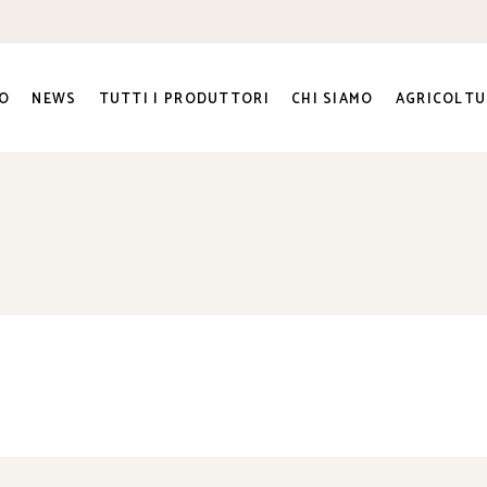
O
NEWS
TUTTI I PRODUTTORI
CHI SIAMO
AGRICOLTU
ra e
ato Sociale
ri
genti
to e
na