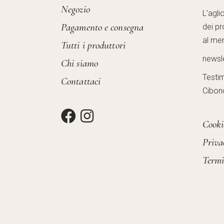
Negozio
L’agli
Pagamento e consegna
dei pr
al mer
Tutti i produttori
newsl
Chi siamo
Testi
Contattaci
Cibon
Cooki
Priva
Termi