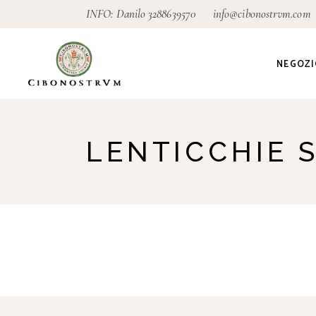
INFO: Danilo
3288639570
info@cibonostrvm.com
NEGOZI
Agricoltu
LENTICCHIE 
Artigian
Alimenta
Ecodeter
Giardino
Pagamen
conseg