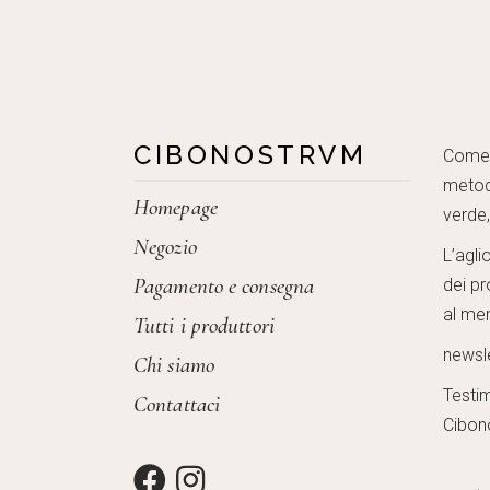
CIBONOSTRVM
Come c
metod
Homepage
verde
Negozio
L’agli
Pagamento e consegna
dei pr
al mer
Tutti i produttori
newsl
Chi siamo
Testi
Contattaci
Cibon