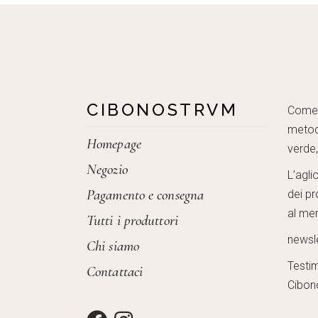
CIBONOSTRVM
Come c
metod
Homepage
verde
Negozio
L’agli
Pagamento e consegna
dei pr
al mer
Tutti i produttori
newsl
Chi siamo
Testi
Contattaci
Cibon