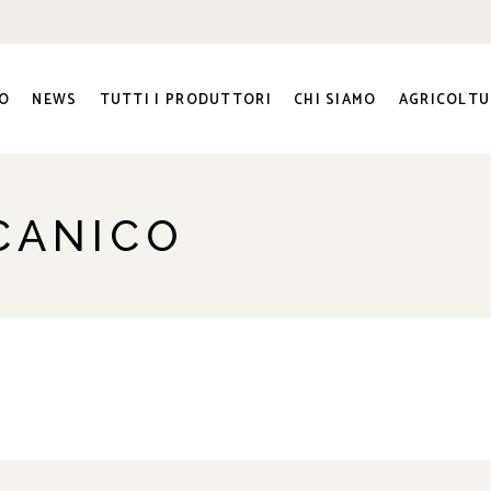
O
NEWS
TUTTI I PRODUTTORI
CHI SIAMO
AGRICOLTU
ra e
CANICO
ato Sociale
ri
genti
to e
na