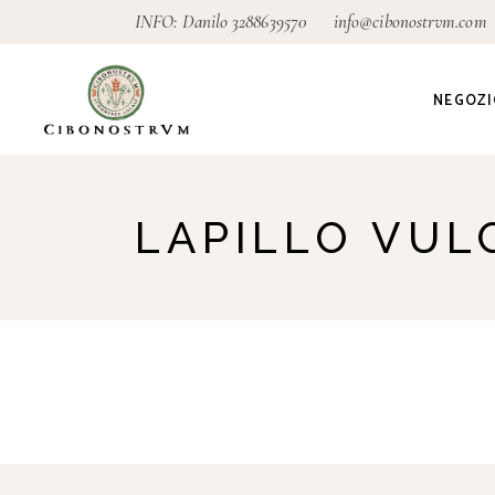
INFO: Danilo
3288639570
info@cibonostrvm.com
NEGOZI
Agricoltu
LAPILLO VUL
Artigian
Alimenta
Ecodeter
Giardino
Pagamen
conseg