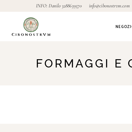
INFO: Danilo
3288639570
info@cibonostrvm.com
NEGOZI
Agricoltu
FORMAGGI E
Artigian
Alimenta
Ecodeter
Giardino
Pagamen
conseg