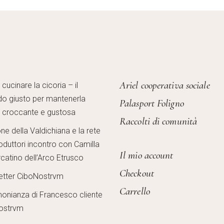
Ariel cooperativa sociale
ucinare la cicoria – il
o giusto per mantenerla
Palasport Foligno
, croccante e gustosa
Raccolti di comunità
one della Valdichiana e la rete
oduttori incontro con Camilla
Il mio account
catino dell’Arco Etrusco
Checkout
etter CiboNostrvm
Carrello
monianza di Francesco cliente
ostrvm