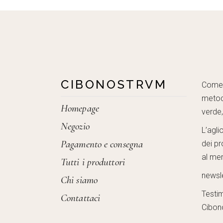
CIBONOSTRVM
Come c
metod
Homepage
verde
Negozio
L’agli
Pagamento e consegna
dei pr
al mer
Tutti i produttori
newsl
Chi siamo
Testi
Contattaci
Cibon