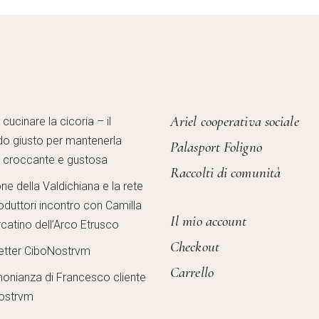
Ariel cooperativa sociale
ucinare la cicoria – il
o giusto per mantenerla
Palasport Foligno
, croccante e gustosa
Raccolti di comunità
one della Valdichiana e la rete
oduttori incontro con Camilla
Il mio account
catino dell’Arco Etrusco
Checkout
etter CiboNostrvm
Carrello
monianza di Francesco cliente
ostrvm