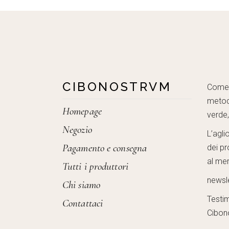
CIBONOSTRVM
Come c
metod
Homepage
verde
Negozio
L’agli
Pagamento e consegna
dei pr
al mer
Tutti i produttori
newsl
Chi siamo
Testi
Contattaci
Cibon