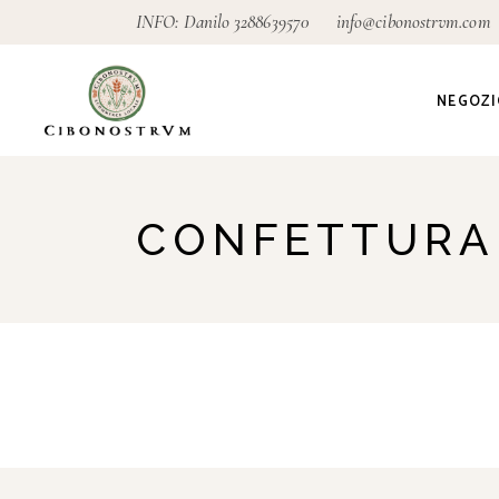
INFO: Danilo
3288639570
info@cibonostrvm.com
NEGOZI
Agricoltu
CONFETTURA
Artigian
Alimenta
Ecodeter
Giardino
Pagamen
conseg