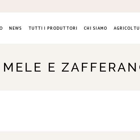
O
NEWS
TUTTI I PRODUTTORI
CHI SIAMO
AGRICOLTU
ra e
 MELE E ZAFFERA
ato Sociale
ri
genti
to e
na