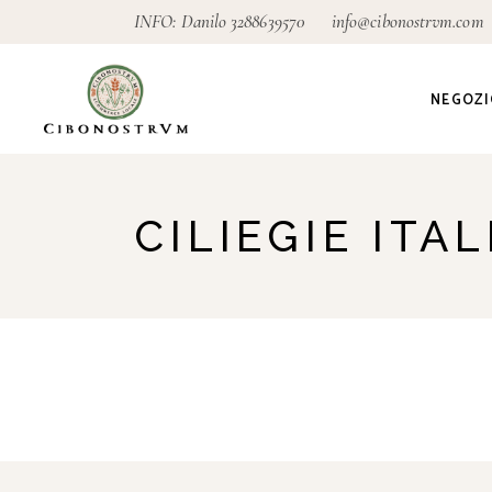
INFO: Danilo
3288639570
info@cibonostrvm.com
NEGOZI
Agricoltu
CILIEGIE ITA
Artigian
Alimenta
Ecodeter
Giardino
Pagamen
conseg