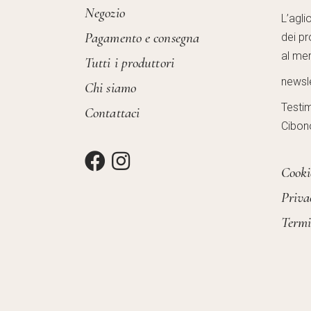
Negozio
L’agli
Pagamento e consegna
dei pr
al mer
Tutti i produttori
newsl
Chi siamo
Testi
Contattaci
Cibon
Cooki
Priva
Termi