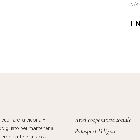
N/A
I 
Ariel cooperativa sociale
ucinare la cicoria – il
o giusto per mantenerla
Palasport Foligno
, croccante e gustosa