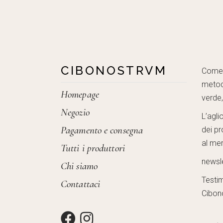
CIBONOSTRVM
Come c
metod
Homepage
verde
Negozio
L’agli
Pagamento e consegna
dei pr
al mer
Tutti i produttori
newsl
Chi siamo
Testi
Contattaci
Cibon