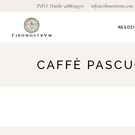
INFO: Danilo
3288639570
info@cibonostrvm.com
NEGOZI
Agricoltu
CAFFÈ PASCU
Artigian
Alimenta
Ecodeter
Giardino
Pagamen
conseg