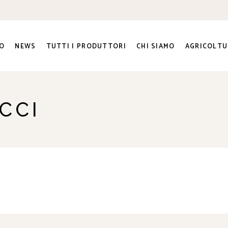
O
NEWS
TUTTI I PRODUTTORI
CHI SIAMO
AGRICOLTU
ra e
CCI
ato Sociale
ri
genti
to e
na