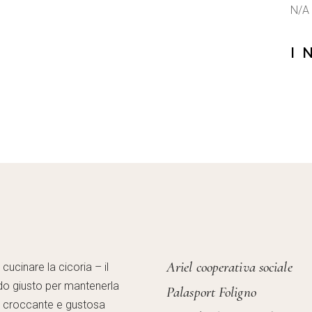
N/A
I 
Ariel cooperativa sociale
ucinare la cicoria – il
o giusto per mantenerla
Palasport Foligno
, croccante e gustosa