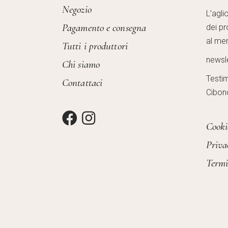
Negozio
L’agli
Pagamento e consegna
dei pr
al mer
Tutti i produttori
newsl
Chi siamo
Testi
Contattaci
Cibon
Cooki
Priva
Termi