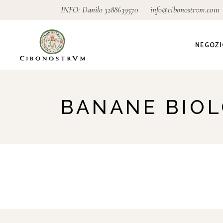
INFO: Danilo
3288639570
info@cibonostrvm.com
NEGOZI
Agricoltu
BANANE BIO
Artigian
Alimenta
Ecodeter
Giardino
Pagamen
conseg