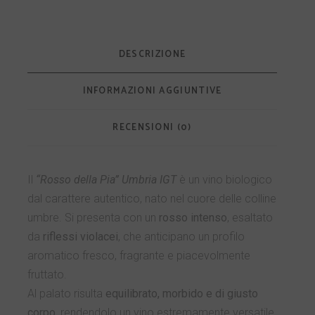
DESCRIZIONE
INFORMAZIONI AGGIUNTIVE
RECENSIONI (0)
Il
“Rosso della Pia” Umbria IGT
è un vino biologico
dal carattere autentico, nato nel cuore delle colline
umbre. Si presenta con un
rosso intenso
, esaltato
da
riflessi violacei
, che anticipano un profilo
aromatico fresco, fragrante e piacevolmente
fruttato.
Al palato risulta
equilibrato, morbido e di giusto
corpo
, rendendolo un vino estremamente versatile.