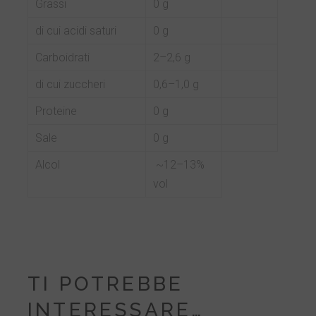
Grassi
0 g
di cui acidi saturi
0 g
Carboidrati
2–2,6 g
di cui zuccheri
0,6–1,0 g
Proteine
0 g
Sale
0 g
Alcol
~12–13%
vol
TI POTREBBE
INTERESSARE…