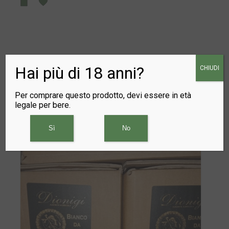
Hai più di 18 anni?
CHIUDI
Per comprare questo prodotto, devi essere in età
PRODOTTI
legale per bere.
CORRELATI
Sì
No