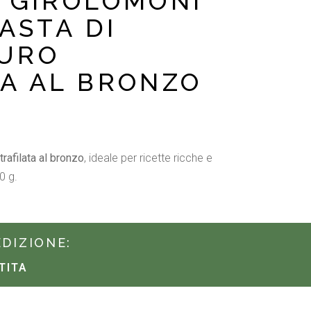
I GIROLOMONI
PASTA DI
URO
TA AL BRONZO
trafilata al bronzo
, ideale per ricette ricche e
0 g.
EDIZIONE:
TITA