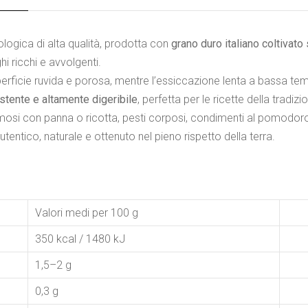
logica di alta qualità, prodotta con
grano duro italiano coltiva
ghi ricchi e avvolgenti.
uperficie ruvida e porosa, mentre l’essiccazione lenta a bassa t
istente e altamente digeribile
, perfetta per le ricette della tradizi
emosi con panna o ricotta, pesti corposi, condimenti al pomodoro, 
entico, naturale e ottenuto nel pieno rispetto della terra.
Valori medi per 100 g
350 kcal / 1480 kJ
1,5–2 g
0,3 g