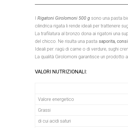
I
Rigatoni Girolomoni 500 g
sono una pasta bio
cilindrica rigata li rende ideali per trattenere su
La trafilatura al bronzo dona ai rigatoni una s
del chicco. Ne risulta una pasta
saporita, cons
Ideali per: ragù di carne o di verdure, sughi cr
La qualità Girolomoni garantisce un prodotto aut
VALORI NUTRIZIONALI:
Valore energetico
Grassi
di cui acidi saturi