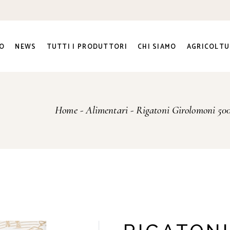
O
NEWS
TUTTI I PRODUTTORI
CHI SIAMO
AGRICOLTU
ra e
Home
Alimentari
Rigatoni Girolomoni 500 
ato Sociale
ri
genti
to e
na