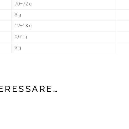
70–72 g
3 g
12–13 g
0,01 g
3 g
TERESSARE…