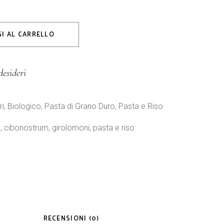
sta di grano duro trafilata al bronzo quantity
I AL CARRELLO
desideri
ri
,
Biologico
,
Pasta di Grano Duro
,
Pasta e Riso
e
,
cibonostrum
,
girolomoni
,
pasta e riso
RECENSIONI (0)