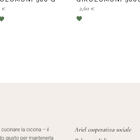
0
€
2,60
€
Ariel cooperativa sociale
ucinare la cicoria – il
o giusto per mantenerla