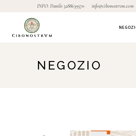
Skip
INFO: Danilo
3288639570
info@cibonostrvm.com
to
the
content
NEGOZI
Agricoltu
NEGOZIO
Artigian
Alimenta
Ecodeter
Giardino
Pagamen
conseg