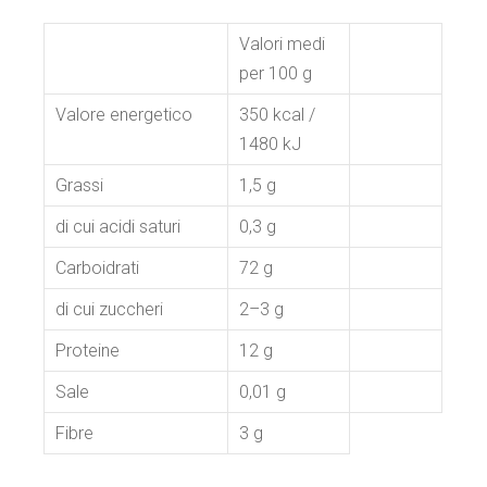
Valori medi
per 100 g
Valore energetico
350 kcal /
1480 kJ
Grassi
1,5 g
di cui acidi saturi
0,3 g
Carboidrati
72 g
di cui zuccheri
2–3 g
Proteine
12 g
Sale
0,01 g
Fibre
3 g