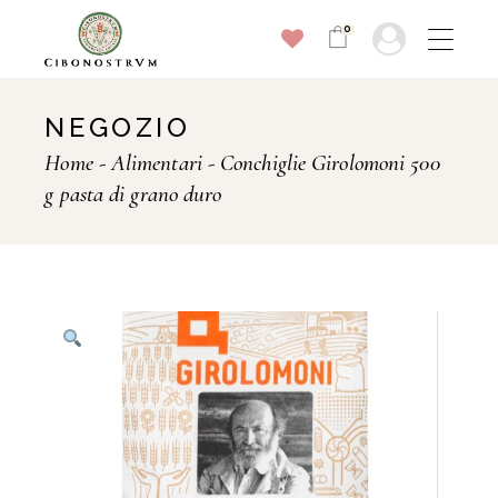
Skip
to
0
the
content
NEGOZIO
Home
Alimentari
Conchiglie Girolomoni 500
g pasta di grano duro