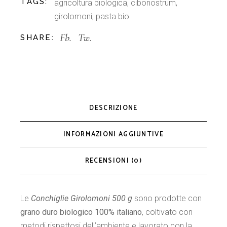
TAGS:
agricoltura biologica
,
cibonostrum
,
girolomoni
,
pasta bio
Fb.
Tw.
SHARE:
DESCRIZIONE
INFORMAZIONI AGGIUNTIVE
RECENSIONI (0)
Le
Conchiglie Girolomoni 500 g
sono prodotte con
grano duro biologico 100% italiano
, coltivato con
metodi rispettosi dell’ambiente e lavorato con la