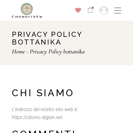
Skip
to
0
the
content
PRIVACY POLICY
BOTTANIKA
Home
Privacy Policy bottanika
CHI SIAMO
L’indirizzo del nostro sito web è:
https://cibono.digisin.net.