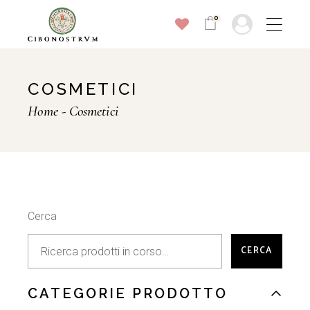
Skip
to
0
the
content
COSMETICI
Home
Cosmetici
Cerca
CERCA
CATEGORIE PRODOTTO