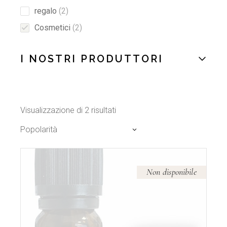
2
regalo
2
products
2
Cosmetici
2
products
I NOSTRI PRODUTTORI
Popolarità
Visualizzazione di 2 risultati
Popolarità
Non disponibile